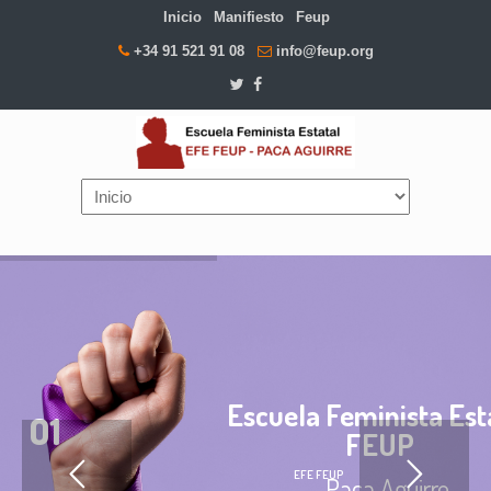
Inicio
Manifiesto
Feup
+34 91 521 91 08
info@feup.org
Navigation
― Paca Aguirre