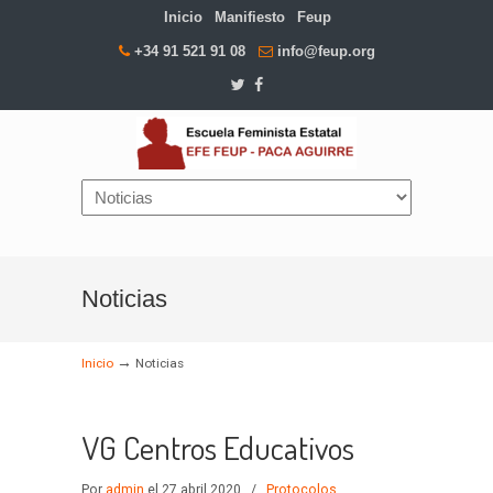
Inicio
Manifiesto
Feup
+34 91 521 91 08
info@feup.org
Navigation
Noticias
→
Inicio
Noticias
VG Centros Educativos
Por
admin
el 27 abril 2020
/
Protocolos