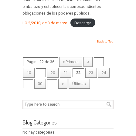
embarazo y establecer las correspondientes
obligaciones de los poderes públicos.
LO 2/2010, de 3 de marzo
Descarga
Back to Top
Página 22 de 36
« Primera
«
...
10
...
20
21
22
23
24
...
30
...
»
Última »
Blog Categories
No hay categorías