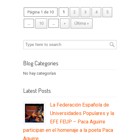
Página 1 de 10
1
2
3
4
5
...
10
...
»
Última »
Blog Categories
No hay categorías
Latest Posts
La Federación Española de
Universidades Populares y la
EFE FEUP – Paca Aguirre
participan en el homenaje a la poeta Paca
Aguirre