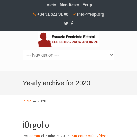
Inicio
Manifiesto
Feup
+34 91 521 91 08
info@feup.org
Navigation
Yearly archive for 2020
→
Inicio
2020
¡Orgullo!
Por
admin
el 2 julio 2020
/
Sin categoría
,
Vídeos