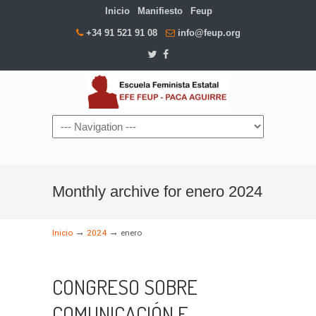
Inicio
Manifiesto
Feup
+34 91 521 91 08
info@feup.org
Navigation
Monthly archive for enero 2024
→
→
Inicio
2024
enero
CONGRESO SOBRE
COMUNICACIÓN E