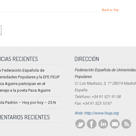
Back to Top
ICIAS RECIENTES
DIRECCIÓN
Federación Española de Universida
a Federación Española de
Populares
ersidades Populares y la EFE FEUP
C/ Los Madrazo, 3, 1º 28014 Madrid 
ca Aguirre participan en el
España
naje a la poeta Paca Aguirre
Teléfono: +34 91 521 91 08
ola Padrón – Hoy por hoy – 25 N
Fax: +34 91 523 10 87
Web: http://www.feup.org
ENTARIOS RECIENTES