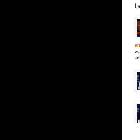
La
en
Aye
Un