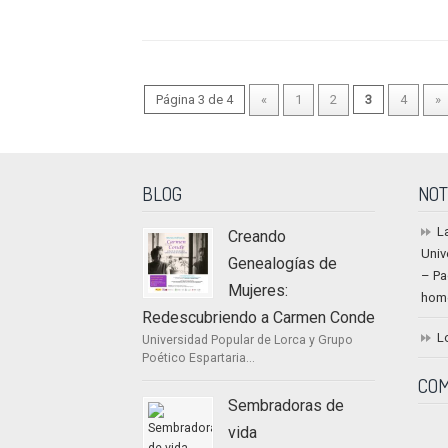
Página 3 de 4
«
1
2
3
4
»
BLOG
NOT
L
Creando
Univ
Genealogías de
– Pa
Mujeres:
home
Redescubriendo a Carmen Conde
L
Universidad Popular de Lorca y Grupo
Poético Espartaria...
COM
Sembradoras de
vida