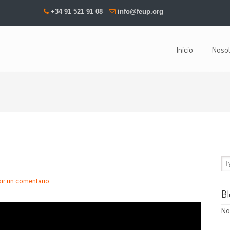
+34 91 521 91 08
info@feup.org
Inicio
Noso
bir un comentario
Bl
No