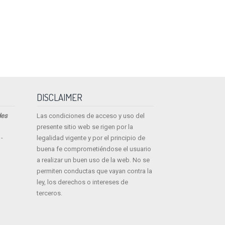
DISCLAIMER
des
Las condiciones de acceso y uso del
presente sitio web se rigen por la
-
legalidad vigente y por el principio de
buena fe comprometiéndose el usuario
a realizar un buen uso de la web. No se
permiten conductas que vayan contra la
ley, los derechos o intereses de
terceros.