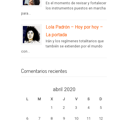
Es el momento de revisar y fortalecer
los instrumentos puestos en marcha
para...
Lola Padrón – Hoy por hoy –
La portada
Irán y los regímenes totalitarios que
también se extienden por el mundo
con...
Comentarios recientes
abril 2020
L
M
X
J
V
S
D
1
2
3
4
5
6
7
8
9
10
11
12