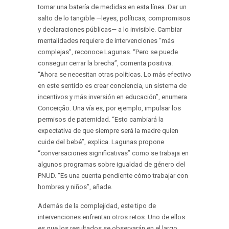
tomar una batería de medidas en esta línea. Dar un
salto de lo tangible —leyes, políticas, compromisos
y declaraciones públicas— a lo invisible. Cambiar
mentalidades requiere de intervenciones “más
complejas”, reconoce Lagunas. “Pero se puede
conseguir cerrar la brecha”, comenta positiva.
“Ahora se necesitan otras políticas. Lo más efectivo
en este sentido es crear conciencia, un sistema de
incentivos y más inversión en educación”, enumera
Conceição. Una vía es, por ejemplo, impulsar los
permisos de paternidad. “Esto cambiará la
expectativa de que siempre será la madre quien
cuide del bebé”, explica. Lagunas propone
“conversaciones significativas” como se trabaja en
algunos programas sobre igualdad de género del
PNUD. “Es una cuenta pendiente cómo trabajar con
hombres y niños”, añade.
Además de la complejidad, este tipo de
intervenciones enfrentan otros retos. Uno de ellos
es que los resultados se observarán en el largo