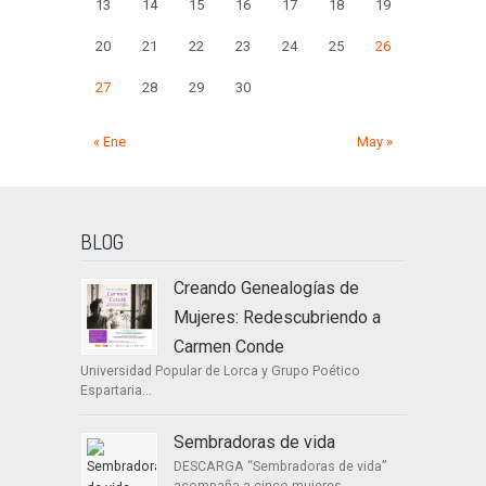
13
14
15
16
17
18
19
20
21
22
23
24
25
26
27
28
29
30
« Ene
May »
BLOG
Creando Genealogías de
Mujeres: Redescubriendo a
Carmen Conde
Universidad Popular de Lorca y Grupo Poético
Espartaria...
Sembradoras de vida
DESCARGA “Sembradoras de vida”