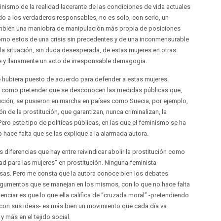
inismo de la realidad lacerante de las condiciones de vida actuales
do a los verdaderos responsables, no es solo, con serlo, un
 también una maniobra de manipulación más propia de posiciones
mo estos de una crisis sin precedentes y de una inconmensurable
la situación, sin duda desesperada, de estas mujeres en otras
e y llanamente un acto de irresponsable demagogia.
 hubiera puesto de acuerdo para defender a estas mujeres.
nto como pretender que se desconocen las medidas públicas que,
ución, se pusieron en marcha en países como Suecia, por ejemplo,
 de la prostitución, que garantizan, nunca criminalizan, la
Pero este tipo de políticas públicas, en las que el feminismo se ha
hace falta que se las explique a la alarmada autora.
diferencias que hay entre reivindicar abolir la prostitución como
d para las mujeres” en prostitución. Ninguna feminista
osas. Pero me consta que la autora conoce bien los debates
s argumentos que se manejan en los mismos, con lo que no hace falta
enciar es que lo que ella califica de “cruzada moral” -pretendiendo
con sus ideas- es más bien un movimiento que cada día va
 más en el tejido social.