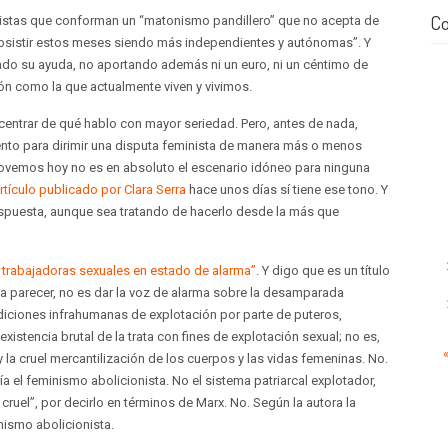
Co
istas que conforman un “matonismo pandillero” que no acepta de
bsistir estos meses siendo más independientes y autónomas”. Y
ado su ayuda, no aportando además ni un euro, ni un céntimo de
ión como la que actualmente viven y vivimos.
o centrar de qué hablo con mayor seriedad. Pero, antes de nada,
nto para dirimir una disputa feminista de manera más o menos
movemos hoy no es en absoluto el escenario idóneo para ninguna
artículo publicado por Clara Serra
hace unos días sí tiene ese tono. Y
respuesta, aunque sea tratando de hacerlo desde la más que
 trabajadoras sexuales en estado de alarma”
. Y digo que es un título
a parecer, no es dar la voz de alarma sobre la desamparada
diciones infrahumanas de explotación por parte de puteros,
xistencia brutal de la trata con fines de explotación sexual; no es,
y la cruel mercantilización de los cuerpos y las vidas femeninas. No.
ía el feminismo abolicionista. No el sistema patriarcal explotador,
cruel”, por decirlo en términos de Marx. No. Según la autora la
nismo abolicionista.