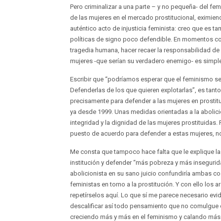
Pero criminalizar a una parte – y no pequeña- del fem
de las mujeres en el mercado prostitucional, eximien
auténtico acto de injusticia feminista: creo que es
políticas de signo poco defendible. En momentos co
tragedia humana, hacer recaer la responsabilidad de 
mujeres -que serían su verdadero enemigo- es simpl
Escribir que “podríamos esperar que el feminismo se
Defenderlas de los que quieren explotarlas”, es ta
precisamente para defender a las mujeres en prostit
ya desde 1999. Unas medidas orientadas a la abolición
integridad y la dignidad de las mujeres prostituidas. 
puesto de acuerdo para defender a estas mujeres, no 
Me consta que tampoco hace falta que le explique las 
institución y defender “más pobreza y más insegurida
abolicionista en su sano juicio confundiría ambas c
feministas en torno a la prostitución. Y con ello lo
repetírselos aquí. Lo que sí me parece necesario evid
descalificar así todo pensamiento que no comulgue 
creciendo más y más en el feminismo y calando más y