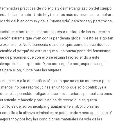
terminadas prácticas de violencia y de mercantilización del cuerpo
ciedad a la que sobre todo hoy tenemos más que nunca que aspirar:
idado del bien común y de la “buena vida” para todas y para todos.
cial, tenemos que estar por supuesto del lado de las exigencias
tuación extrema que viven con la pandemia global. Y esto es algo tan
e explicitarlo. No lo parecería de no ser que, como ha ocurrido, se
rensible el porqué de este ataque a una buena parte del feminismo,
qué de pretender que con ello se estaría favoreciendo a este
iempre lo han explotado. Y, no nos engañemos, aspiran a seguir
 para ellos, nunca para las mujeres.
frentamiento o la descalificación: creo que no es un momento para
al menos, no para reproducirlas en un tono que solo contribuya a
lado, me ha parecido obligado hacer las anteriores puntualizaciones
e su artículo. Y hacerlo porque no es de recibo que se quiera
. No es de recibo inculpar gratuitamente al abolicionismo
on ello a la alianza criminal entre patriarcado y neocapitalismo. Y
jorar hoy por hoy las condiciones materiales de vida de las