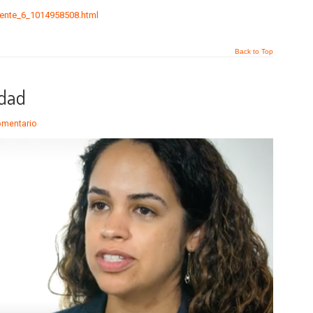
frente_6_1014958508.html
Back to Top
ldad
comentario