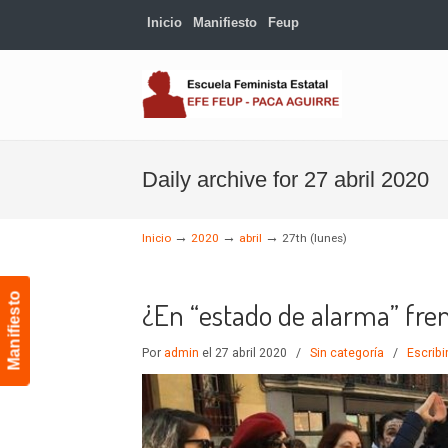
Inicio
Manifiesto
Feup
Navigation
Daily archive for 27 abril 2020
→
→
→
Inicio
2020
abril
27th (lunes)
Manifiesto
¿En “estado de alarma” fre
Por
admin
el 27 abril 2020
/
Sin categoría
/
Escribi