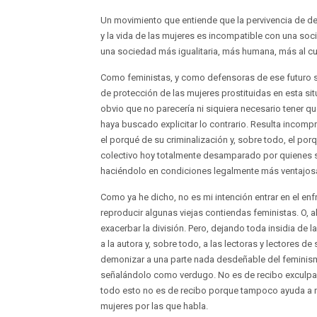
Un movimiento que entiende que la pervivencia de de
y la vida de las mujeres es incompatible con una so
una sociedad más igualitaria, más humana, más al cu
Como feministas, y como defensoras de ese futuro so
de protección de las mujeres prostituidas en esta si
obvio que no parecería ni siquiera necesario tener qu
haya buscado explicitar lo contrario. Resulta incomp
el porqué de su criminalización y, sobre todo, el por
colectivo hoy totalmente desamparado por quienes s
haciéndolo en condiciones legalmente más ventajosas
Como ya he dicho, no es mi intención entrar en el en
reproducir algunas viejas contiendas feministas. O, 
exacerbar la división. Pero, dejando toda insidia de 
a la autora y, sobre todo, a las lectoras y lectores d
demonizar a una parte nada desdeñable del feminismo
señalándolo como verdugo. No es de recibo exculpar c
todo esto no es de recibo porque tampoco ayuda a me
mujeres por las que habla.