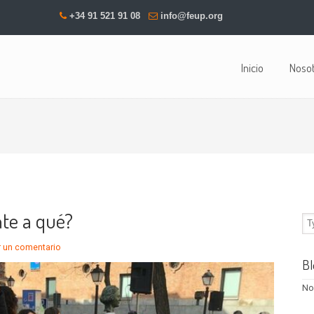
+34 91 521 91 08
info@feup.org
Inicio
Noso
nte a qué?
r un comentario
Bl
No