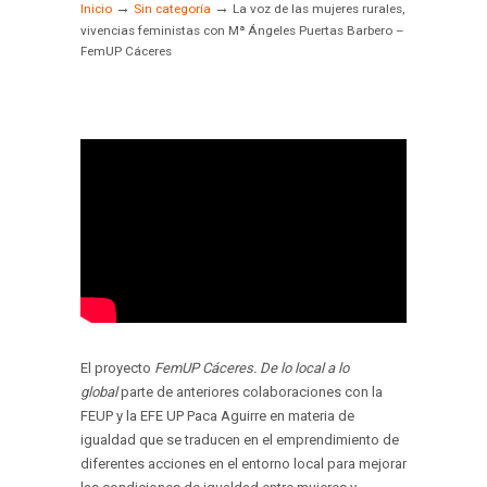
→
→
Inicio
Sin categoría
La voz de las mujeres rurales,
vivencias feministas con Mª Ángeles Puertas Barbero –
FemUP Cáceres
El proyecto
FemUP Cáceres. De lo local a lo
global
parte de anteriores colaboraciones con la
FEUP y la EFE UP Paca Aguirre en materia de
igualdad que se traducen en el emprendimiento de
diferentes acciones en el entorno local para mejorar