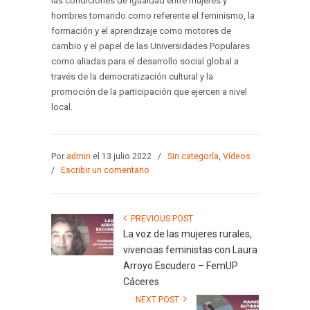
las condiciones de igualdad entre mujeres y
hombres tomando como referente el feminismo, la
formación y el aprendizaje como motores de
cambio y el papel de las Universidades Populares
como aliadas para el desarrollo social global a
través de la democratización cultural y la
promoción de la participación que ejercen a nivel
local.
Por
admin
el 13 julio 2022
/
Sin categoría
,
Vídeos
/
Escribir un comentario
PREVIOUS POST
La voz de las mujeres rurales,
vivencias feministas con Laura
Arroyo Escudero – FemUP
Cáceres
NEXT POST