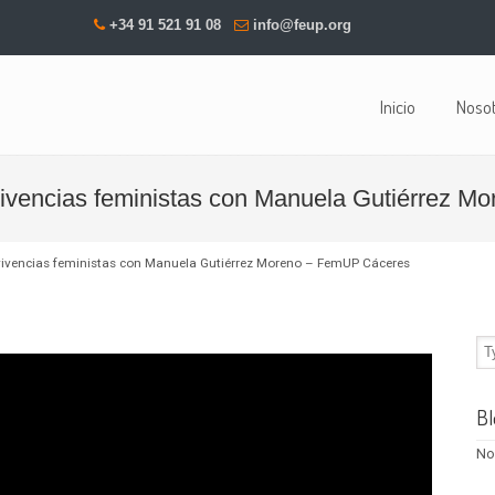
+34 91 521 91 08
info@feup.org
Inicio
Noso
 vivencias feministas con Manuela Gutiérrez 
, vivencias feministas con Manuela Gutiérrez Moreno – FemUP Cáceres
Bl
No